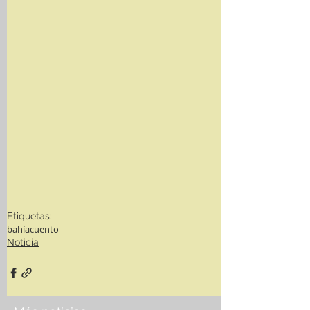
Etiquetas:
bahíacuento
Noticia