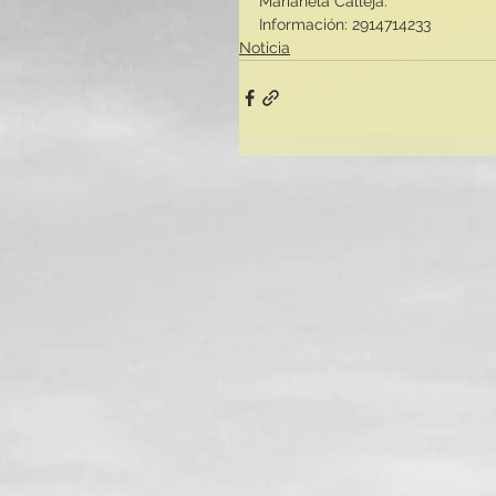
Marianela Calleja.
Información: 2914714233
Noticia