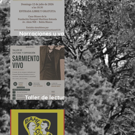
Narraciones y varias
cosas más 12/7
Taller de lectura
“Sarmiento vivo”