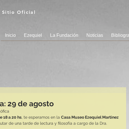
Sitio Oficial
Inicio
Ezequiel
La Fundación
Noticias
Bibliogra
da: 29 de agosto
sófica
e 18 a 20 hs
, te esperamos en la 
Casa Museo Ezequiel Martínez 
utar de una tarde de lectura y filosofía a cargo de la Dra. 