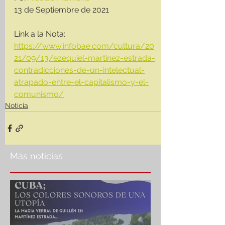
13 de Septiembre de 2021
Link a la Nota:
https://www.infobae.com/cultura/20
21/09/13/ezequiel-martinez-estrada-
contradicciones-de-un-intelectual-
atrapado-entre-el-capitalismo-y-el-
comunismo/
Noticia
Más noticias