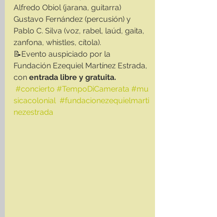
Alfredo Obiol (jarana, guitarra) 
Gustavo Fernández (percusión) y 
Pablo C. Silva (voz, rabel, laúd, gaita, 
zanfona, whistles, cítola).
📝Evento auspiciado por la 
Fundación Ezequiel Martínez Estrada, 
con 
entrada libre y gratuita.
#concierto
#TempoDiCamerata
#mu
sicacolonial
#fundacionezequielmarti
nezestrada