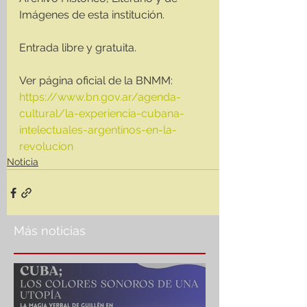
Imágenes de esta institución.
Entrada libre y gratuita.
Ver página oficial de la BNMM:
https://www.bn.gov.ar/agenda-
cultural/la-experiencia-cubana-
intelectuales-argentinos-en-la-
revolucion
Noticia
Más noticias