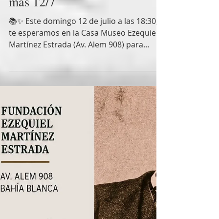
fundacioneme
8 jul
1 min de lectura
Narraciones y varias cosas
más 12/7
📚✨ Este domingo 12 de julio a las 18:30,
te esperamos en la Casa Museo Ezequiel
Martínez Estrada (Av. Alem 908) para
disfrutar de una tarde de narraciones y
varias cosas más junto al Grupo Alias
FUND.EME. 🟢 Entrada libre y gratuita