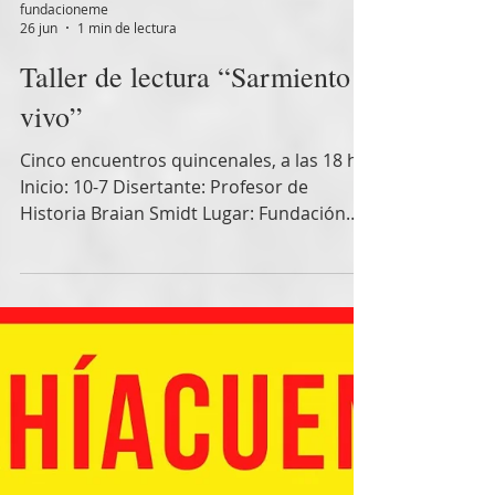
fundacioneme
26 jun
1 min de lectura
Taller de lectura “Sarmiento
vivo”
Cinco encuentros quincenales, a las 18 h
Inicio: 10-7 Disertante: Profesor de
Historia Braian Smidt Lugar: Fundación
Ezequiel Martínez Estrada (Avda. Alem 908
- Bahía Blanca) Esta Fundación invita a
participar de un taller de lectura dedicado
a las obras que Ezequiel Martínez Estrada