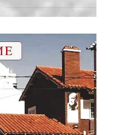
interesante evento por Pablo Cáceres
Silva. TRES PILARES, TRES COLORES, EL
SONIDO DE UNA NACIÓN LA MAGIA
VERBAL DE GUILLÉN EN MARTÍNEZ
ESTRADA. 🟡 El sábado 1 de agosto a las
19:00 en Alem 908, Bahía Blanca.
✅ENTRADA LIBRE Y GRATUITA.