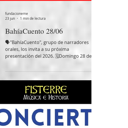
fundacioneme
23 jun
1 min de lectura
BahíaCuento 28/06
🗣️"BahíaCuento", grupo de narradores
orales, los invita a su próxima
presentación del 2026. 🗓️Domingo 28 de
junio de 2026 🕡18:30 🏚️En la Casa Museo
Estrada, Av. Alem 908, Bahía Blanca. 🟡