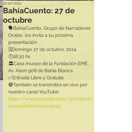
22 oct 2024
BahíaCuento: 27 de
octubre
🗣️BahíaCuento, Grupo de Narradores 
Orales, los invita a su próxima 
presentación:
🗓️Domingo 27 de octubre, 2024
🕛18:30 hs
🏛️Casa museo de la Fundación EME, 
Av. Alem 908 de Bahía Blanca.
✅Entrada Libre y Gratuita
🔴También se transmitirá en vivo por 
nuestro canal YouTube: 
https://www.youtube.com/@fundacio
nezequielmartineze5135