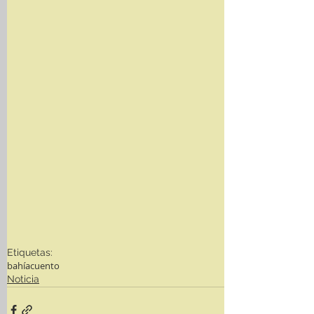
Etiquetas:
bahíacuento
Noticia