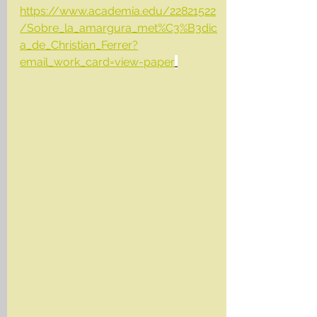
https://www.academia.edu/22821522
/Sobre_la_amargura_met%C3%B3dic
a_de_Christian_Ferrer?
email_work_card=view-paper